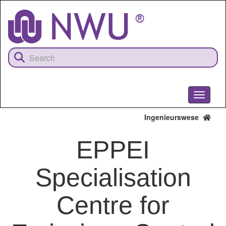
Skip
to
main
content
Toggle
navigati
Ingenieurswese
EPPEI
Specialisation
Centre for