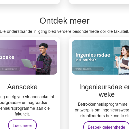
Ontdek meer
Die onderstaande inligting bied verdere besonderhede oor die fakulteit
Aansoeke
Ingenieursdae e
weke
ting en riglyne vir aansoeke tot
oorgraadse en nagraadse
Betrokkenheidsprogramme 
genieursprogramme aan die
ontwerp is om ingenieurswes
fakulteit.
skoolleerders bekend te st
Lees meer
Besoek geleenthede