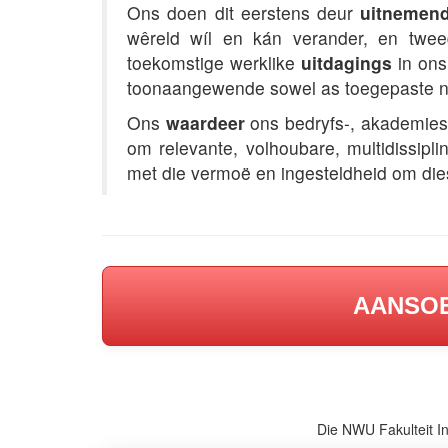
Ons doen dit eerstens deur
uitnemend
wêreld wíl en kán verander, en tw
toekomstige werklike
uitdagings
in ons
toonaangewende sowel as toegepaste n
Ons
waardeer
ons bedryfs-, akademies
om relevante, volhoubare, multidissipl
met die vermoë en ingesteldheid om die
AANSOE
Die NWU Fakulteit I