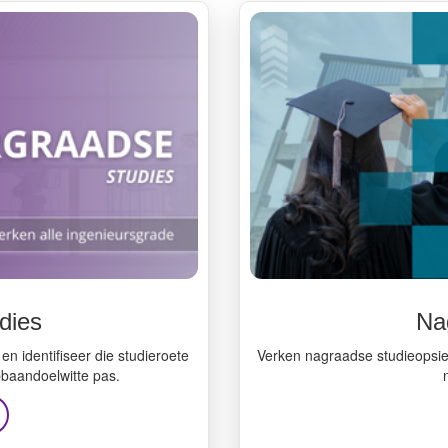
dies
Na
 identifiseer die studieroete
Verken nagraadse studieopsies
pbaandoelwitte pas.