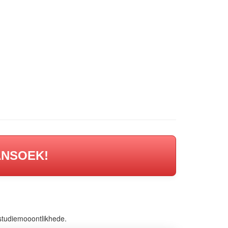
ANSOEK!
studiemooontlikhede.