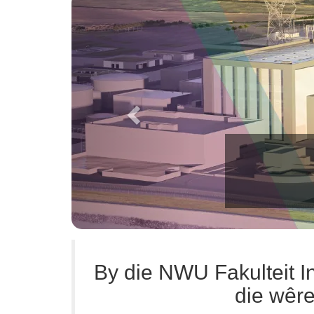
Previous
Kerningenieursw
By die NWU Fakulteit 
die wêre