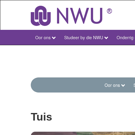
Skip
to
main
content
Oor ons
Studeer by die NWU
Onderrig
NWU
Main
Afr
Oor ons
menu-
engineer
main
Tuis