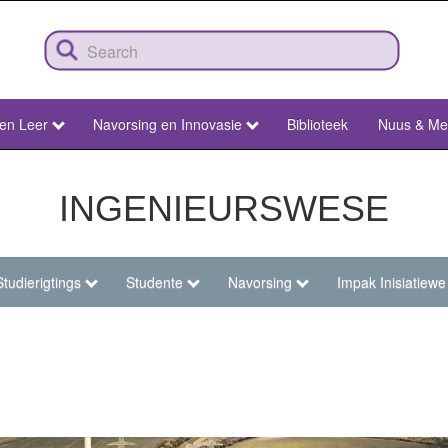
 en Leer
Navorsing en Innovasie
Biblioteek
Nuus & Me
INGENIEURSWESE
Studierigtings
Studente
Navorsing
Impak Inisiatiewe
ing-