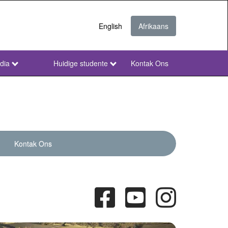
English
Afrikaans
dia
Huidige studente
Kontak Ons
NWU
Secondary
Afr
Kontak Ons