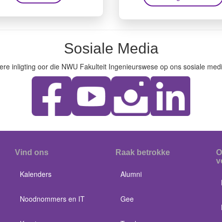
Sosiale Media
ere inligting oor die NWU Fakulteit Ingenieurswese op ons sosiale medi
Vind ons
Raak betrokke
O
v
Kalenders
Alumni
Noodnommers en IT
Gee