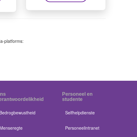
a-platforms:
ns
Personeel en
erantwoordelikheid
studente
Bedrogbewustheid
Selfhelpdienste
Menseregte
Personeelintranet