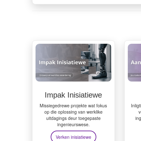
Impak Inisiatiewe
Missiegedrewe projekte wat fokus
Inlig
op die oplossing van werklike
v
uitdagings deur toegepaste
in
ingenieurswese.
Verken inisiatiewe