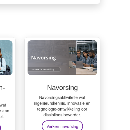
.
n-
Navorsing
Navorsingsaktiwiteite wat
ingenieurskennis, innovasie en
wat
tegnologie-ontwikkeling oor
e aan
dissiplines bevorder.
el.
Verken navorsing