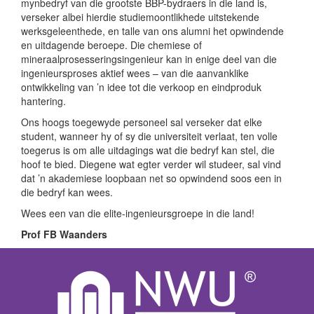
mynbedryf van die grootste BBP-bydraers in die land is,
verseker albei hierdie studiemoontlikhede uitstekende
werksgeleenthede, en talle van ons alumni het opwindende
en uitdagende beroepe. Die chemiese of
mineraalprosesseringsingenieur kan in enige deel van die
ingenieursproses aktief wees – van die aanvanklike
ontwikkeling van ’n idee tot die verkoop en eindproduk
hantering.
Ons hoogs toegewyde personeel sal verseker dat elke
student, wanneer hy of sy die universiteit verlaat, ten volle
toegerus is om alle uitdagings wat die bedryf kan stel, die
hoof te bied. Diegene wat egter verder wil studeer, sal vind
dat ’n akademiese loopbaan net so opwindend soos een in
die bedryf kan wees.
Wees een van die elite-ingenieursgroepe in die land!
Prof FB Waanders