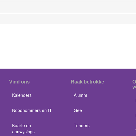
Vind ons
Raak betrokke
O
v
Kalenders
Alumni
Noodnommers en IT
Gee
Kaarte en
Tenders
aanwysings