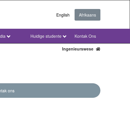
English
Afrikaans
dia
Huidige studente
Kontak Ons
NWU
Secondary
Ingenieurswese
Afr
tak ons