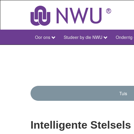
Skip
to
main
content
Oor ons
Studeer by die NWU
Onderrig
NWU
Main
Afr
Tuis
men
rese
Intelligente Stelsels