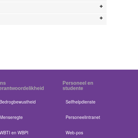
ns
Personeel en
erantwoordelikheid
studente
Bedrogbewustheid
Selfhelpdienste
Menseregte
Personeelintranet
WBTI en WBPI
Web-pos