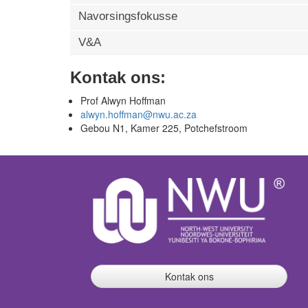
Navorsingsfokusse
V&A
Kontak ons:
Prof Alwyn Hoffman
alwyn.hoffman@nwu.ac.za
Gebou N1, Kamer 225, Potchefstroom
Kontak ons