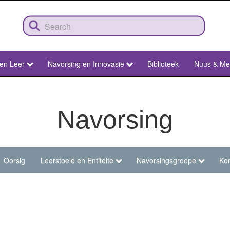
 en Leer
Navorsing en Innovasie
Biblioteek
Nuus & Me
Navorsing
Oorsig
Leerstoele en Entiteite
Navorsingsgroepe
Kon
u-
arch